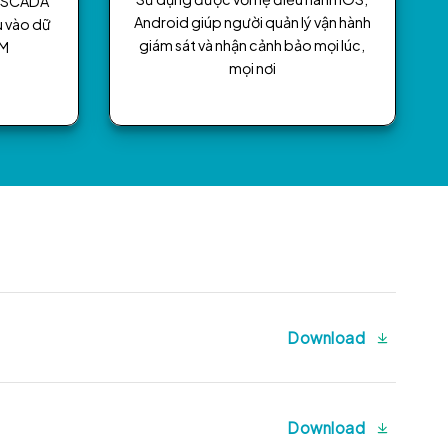
ới SCADA
Android giúp người quản lý vận hành
u vào dữ
giám sát và nhận cảnh bảo mọi lúc,
BM
mọi nơi
Download
Download