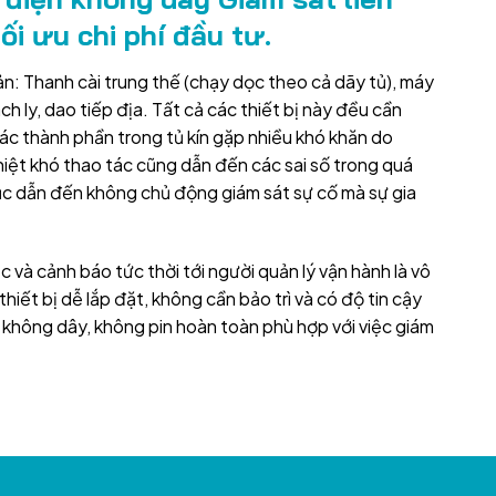
ối ưu chi phí đầu tư.
ản: Thanh cài trung thế (chạy dọc theo cả dãy tủ), máy
h ly, dao tiếp địa. Tất cả các thiết bị này đều cần
các thành phần trong tủ kín gặp nhiều khó khăn do
hiệt khó thao tác cũng dẫn đến các sai số trong quá
 tục dẫn đến không chủ động giám sát sự cố mà sự gia
ục và cảnh báo tức thời tới người quản lý vận hành là vô
hiết bị dễ lắp đặt, không cần bảo trì và có độ tin cậy
 không dây, không pin hoàn toàn phù hợp với việc giám