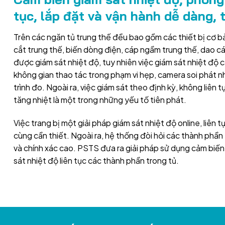
tục, lắp đặt và vận hành dễ dàng, t
Trên các ngăn tủ trung thế đều bao gồm các thiết bị cơ b
cắt trung thế, biến dòng điện, cáp ngầm trung thế, dao các
được giám sát nhiệt độ, tuy nhiên việc giám sát nhiệt độ 
không gian thao tác trong phạm vi hẹp, camera soi phát n
trình đo. Ngoài ra, việc giám sát theo định kỳ, không liên
tăng nhiệt là một trong những yếu tố tiên phát.
Việc trang bị một giải pháp giám sát nhiệt độ online, liên t
cùng cần thiết. Ngoài ra, hệ thống đòi hỏi các thành phần t
và chính xác cao. PSTS đưa ra giải pháp sử dụng cảm biến
sát nhiệt độ liên tục các thành phần trong tủ.