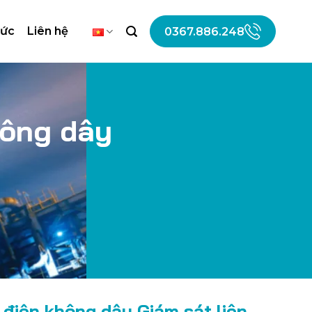
tức
Liên hệ
0367.886.248
ông
dây
 điện không dây Giám sát liên