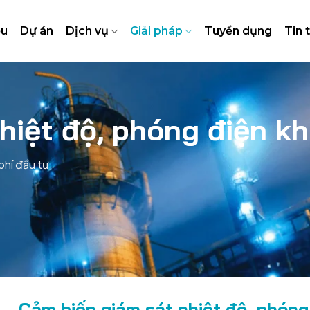
ệu
Dự án
Dịch vụ
Giải pháp
Tuyển dụng
Tin 
hiệt
độ
,
phóng
điện
kh
 phí đầu tư
Cảm biến giám sát nhiệt độ, phóng