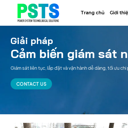
Bỏ
qua
Trang chủ
Giới thi
nội
dung
Giải pháp
Cảm
biến
giám
sát
n
Giám sát liên tục, lắp đặt và vận hành dễ dàng, tối ưu chi
CONTACT US