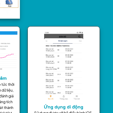
tâm
 tức thời
 dữ liệu,
đánh giá
năng tích
Ứng dụng di động
át thành
Sử dụng được với hệ điều hành iOS,