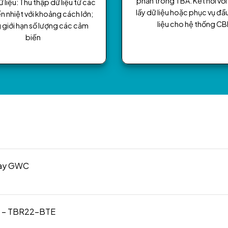
phần trong TBA. Kết nối v
 liệu: Thu thập dữ liệu từ các
lấy dữ liệu hoặc phục vụ đầ
n nhiệt với khoảng cách lớn;
liệu cho hệ thống C
giới hạn số lượng các cảm
biến
eway GWC
g dây – TBR22-BTE