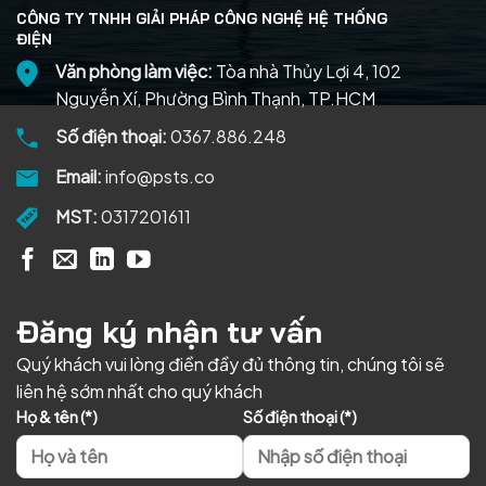
CÔNG TY TNHH GIẢI PHÁP CÔNG NGHỆ HỆ THỐNG
ĐIỆN
Văn phòng làm việc:
Tòa nhà Thủy Lợi 4, 102
Nguyễn Xí, Phường Bình Thạnh, TP.HCM
Số điện thoại:
0367.886.248
Email:
info@psts.co
MST:
0317201611
Đăng ký nhận tư vấn
Quý khách vui lòng điền đầy đủ thông tin, chúng tôi sẽ
liên hệ sớm nhất cho quý khách
Họ & tên (*)
Số điện thoại (*)