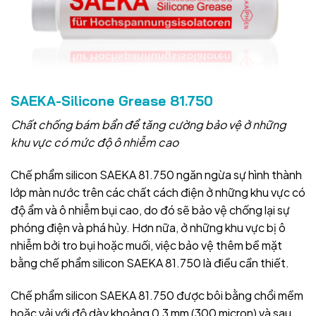
SAEKA-Silicone Grease 81.750
Chất chống bám bẩn để tăng cường bảo vệ ở những
khu vực có mức độ ô nhiễm cao
Chế phẩm silicon SAEKA 81.750 ngăn ngừa sự hình thành
lớp màn nước trên các chất cách điện ở những khu vực có
độ ẩm và ô nhiễm bụi cao, do đó sẽ bảo vệ chống lại sự
phóng điện và phá hủy. Hơn nữa, ở những khu vực bị ô
nhiễm bởi tro bụi hoặc muối, việc bảo vệ thêm bề mặt
bằng chế phẩm silicon SAEKA 81.750 là điều cần thiết.
Chế phẩm silicon SAEKA 81.750 được bôi bằng chổi mềm
hoặc vải với độ dày khoảng 0,3 mm (300 micron) và sau