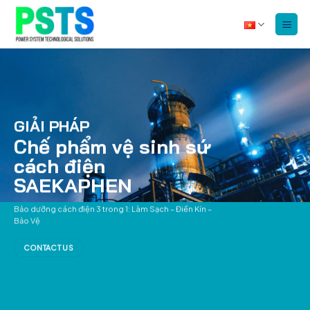
Bỏ
qua
nội
dung
GIẢI PHÁP
Chế phẩm vệ sinh sứ
cách điện
SAEKAPHEN
Bảo dưỡng cách điện 3 trong 1: Làm Sạch – Điền Kín –
Bảo Vệ
CONTACT US