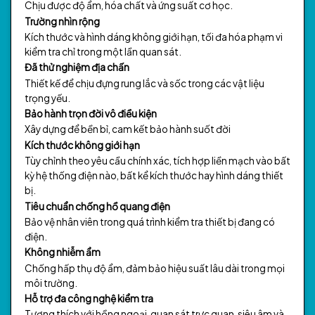
Chịu được độ ẩm, hóa chất và ứng suất cơ học.
Trường nhìn rộng
Kích thước và hình dáng không giới hạn, tối đa hóa phạm vi
kiểm tra chỉ trong một lần quan sát.
Đã thử nghiệm địa chấn
Thiết kế để chịu đựng rung lắc và sốc trong các vật liệu
trọng yếu.
Bảo hành trọn đời vô điều kiện
Xây dựng để bền bỉ, cam kết bảo hành suốt đời
Kích thước không giới hạn
Tùy chỉnh theo yêu cầu chính xác, tích hợp liền mạch vào bất
kỳ hệ thống điện nào, bất kể kích thước hay hình dáng thiết
bị.
Tiêu chuẩn chống hồ quang điện
Bảo vệ nhân viên trong quá trình kiểm tra thiết bị đang có
điện.
Không nhiễm ẩm
Chống hấp thụ độ ẩm, đảm bảo hiệu suất lâu dài trong mọi
môi trường.
Hỗ trợ đa công nghệ kiểm tra
Tương thích với hồng ngoại, quan sát trực quan, siêu âm và