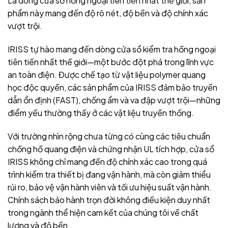
Là dòng cửa sổ hồng ngoại tiên tiến nhất thế giới, sản
phẩm này mang đến độ rõ nét, độ bền và độ chính xác
vượt trội.
IRISS tự hào mang đến dòng cửa sổ kiểm tra hồng ngoại
tiên tiến nhất thế giới—một bước đột phá trong lĩnh vực
an toàn điện. Được chế tạo từ vật liệu polymer quang
học độc quyền, các sản phẩm của IRISS đảm bảo truyền
dẫn ổn định (FAST), chống ẩm và va đập vượt trội—những
điểm yếu thường thấy ở các vật liệu truyền thống.
Với trường nhìn rộng chưa từng có cùng các tiêu chuẩn
chống hồ quang điện và chứng nhận UL tích hợp, cửa sổ
IRISS không chỉ mang đến độ chính xác cao trong quá
trình kiểm tra thiết bị đang vận hành, mà còn giảm thiểu
rủi ro, bảo vệ vận hành viên và tối ưu hiệu suất vận hành.
Chính sách bảo hành trọn đời không điều kiện duy nhất
trong ngành thể hiện cam kết của chúng tôi về chất
lượng và độ bền.