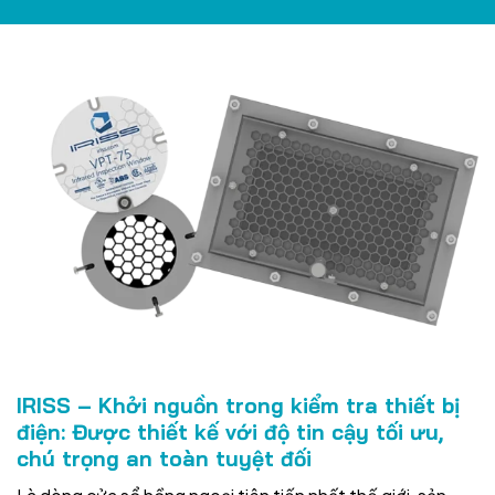
IRISS – Khởi nguồn trong kiểm tra thiết bị
điện: Được thiết kế với độ tin cậy tối ưu,
chú trọng an toàn tuyệt đối