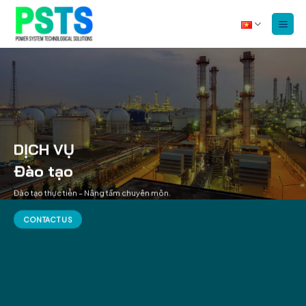
Bỏ
qua
nội
dung
DỊCH VỤ
Đào tạo
Đào tạo thực tiễn – Nâng tầm chuyên môn.
CONTACT US