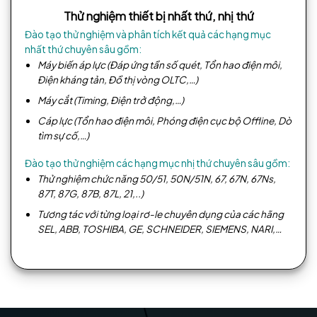
Thử nghiệm thiết bị nhất thứ, nhị thứ
Đào tạo thử nghiệm và phân tích kết quả các hạng mục
nhất thứ chuyên sâu gồm:
Máy biến áp lực (Đáp ứng tần số quét, Tổn hao điện môi,
Điện kháng tản, Đồ thị vòng OLTC,…)
Máy cắt (Timing, Điện trở động,…)
Cáp lực (Tổn hao điện môi, Phóng điện cục bộ Offline, Dò
tìm sự cố,…)
Đào tạo thử nghiệm các hạng mục nhị thứ chuyên sâu gồm:
Thử nghiệm chức năng 50/51, 50N/51N, 67, 67N, 67Ns,
87T, 87G, 87B, 87L, 21,..)
Tương tác với từng loại rơ-le chuyên dụng của các hãng
SEL, ABB, TOSHIBA, GE, SCHNEIDER, SIEMENS, NARI,…