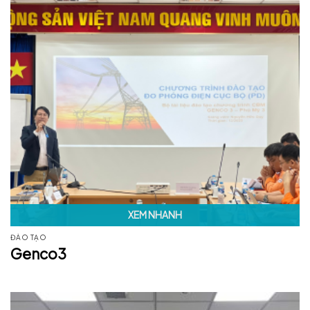
XEM NHANH
ĐÀO TẠO
Genco3