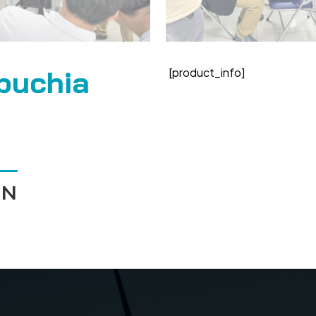
puchia
[product_info]
ÁN