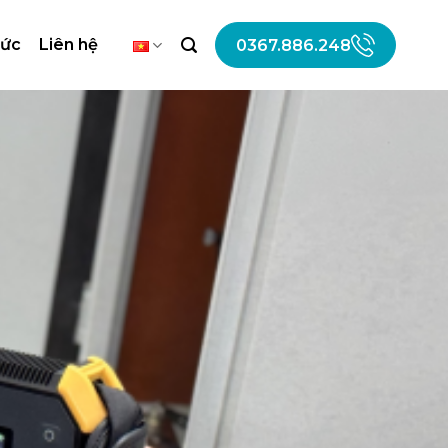
tức
Liên hệ
0367.886.248