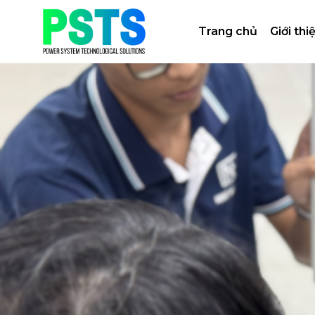
Bỏ
qua
Trang chủ
Giới thi
nội
dung