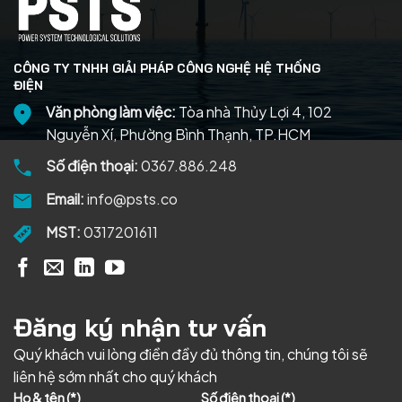
CÔNG TY TNHH GIẢI PHÁP CÔNG NGHỆ HỆ THỐNG
ĐIỆN
Văn phòng làm việc:
Tòa nhà Thủy Lợi 4, 102
Nguyễn Xí, Phường Bình Thạnh, TP.HCM
Số điện thoại:
0367.886.248
Email:
info@psts.co
MST:
0317201611
Đăng ký nhận tư vấn
Quý khách vui lòng điền đầy đủ thông tin, chúng tôi sẽ
liên hệ sớm nhất cho quý khách
Họ & tên (*)
Số điện thoại (*)