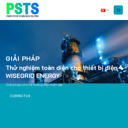
Bỏ
qua
nội
dung
GIẢI PHÁP
Thử nghiệm toàn diện cho thiết bị điện
–
WISEGRID ENERGY
Giải pháp cho hệ thống điện hiện đại
CONTACT US