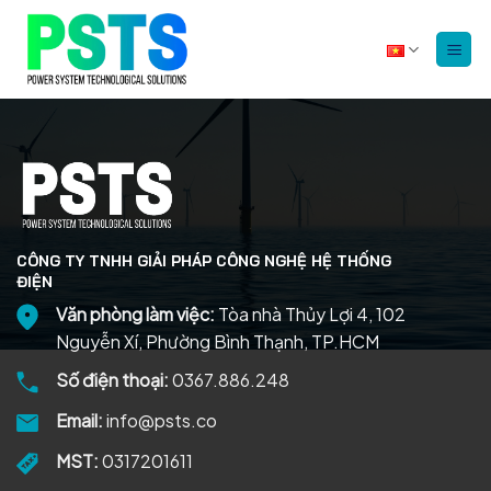
Bỏ
qua
nội
dung
CÔNG TY TNHH GIẢI PHÁP CÔNG NGHỆ HỆ THỐNG
ĐIỆN
Văn phòng làm việc:
Tòa nhà Thủy Lợi 4, 102
Nguyễn Xí, Phường Bình Thạnh, TP.HCM
Số điện thoại:
0367.886.248
Email:
info@psts.co
MST:
0317201611