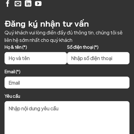
Đăng ký nhận tư vấn
Quý khách vui lòng điền đầy đủ thông tin, chúng tôi sẽ
liên hệ sớm nhất cho quý khách
Họ & tên (*)
Số điện thoại (*)
Email (*)
Yêu cầu