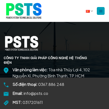
Bỏ
qua
nội
dung
CÔNG TY TNHH GIẢI PHÁP CÔNG NGHỆ HỆ THỐNG
ĐIỆN
Văn phòng làm việc:
Tòa nhà Thủy Lợi 4, 102
Nguyễn Xí, Phường Bình Thạnh, TP.HCM
Số điện thoại:
0367.886.248
Email:
info@psts.co
MST:
0317201611