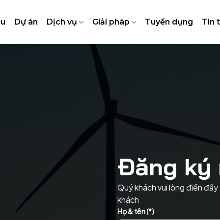
ệu
Dự án
Dịch vụ
Giải pháp
Tuyển dụng
Tin 
Đăng ký 
Quý khách vui lòng điền đầy 
khách
Họ & tên (*)