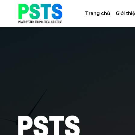
Bỏ
qua
Trang chủ
Giới thi
nội
dung