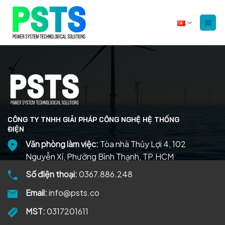
Bỏ
qua
nội
dung
CÔNG TY TNHH GIẢI PHÁP CÔNG NGHỆ HỆ THỐNG
ĐIỆN
Văn phòng làm việc:
Tòa nhà Thủy Lợi 4, 102
Nguyễn Xí, Phường Bình Thạnh, TP.HCM
Số điện thoại:
0367.886.248
Email:
info@psts.co
MST:
0317201611