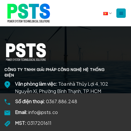
Bỏ
qua
nội
dung
CÔNG TY TNHH GIẢI PHÁP CÔNG NGHỆ HỆ THỐNG
ĐIỆN
Văn phòng làm việc:
Tòa nhà Thủy Lợi 4, 102
Nguyễn Xí, Phường Bình Thạnh, TP.HCM
Số điện thoại:
0367.886.248
Email:
info@psts.co
MST:
0317201611