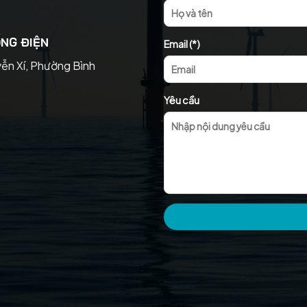
NG ĐIỆN
Email (*)
yễn Xí, Phường Bình
Yêu cầu