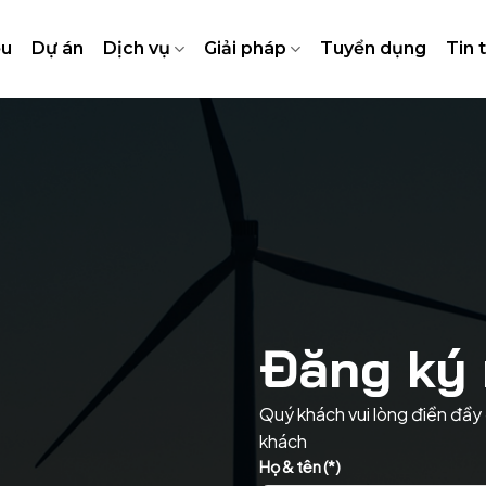
ệu
Dự án
Dịch vụ
Giải pháp
Tuyển dụng
Tin 
Đăng ký 
Quý khách vui lòng điền đầy 
khách
Họ & tên (*)