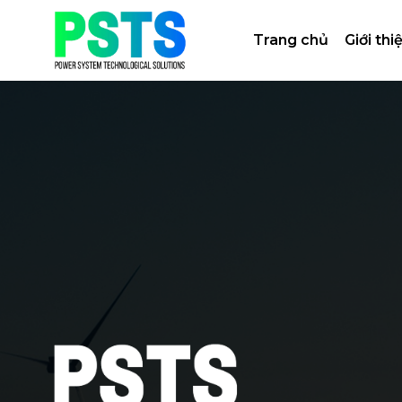
Bỏ
qua
Trang chủ
Giới thi
nội
dung