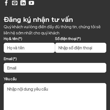
Đăng ký nhận tư vấn
Quý khách vui lòng điền đầy đủ thông tin, chúng tôi sẽ
liên hệ sớm nhất cho quý khách
Họ & tên (*)
Số điện thoại (*)
Email (*)
Yêu cầu