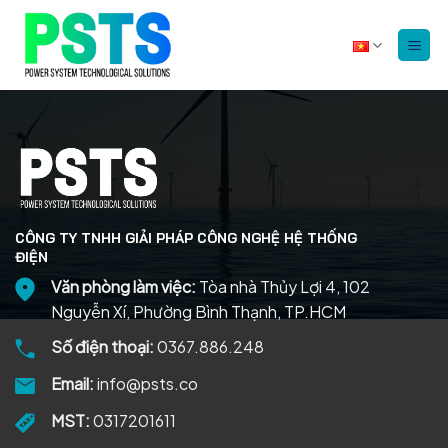
Bỏ
qua
nội
dung
CÔNG TY TNHH GIẢI PHÁP CÔNG NGHỆ HỆ THỐNG
ĐIỆN
Văn phòng làm việc:
Tòa nhà Thủy Lợi 4, 102
Nguyễn Xí, Phường Bình Thạnh, TP.HCM
Số điện thoại:
0367.886.248
Email:
info@psts.co
MST:
0317201611