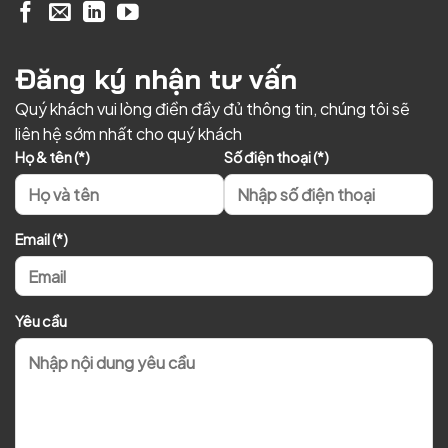
Đăng ký nhận tư vấn
Quý khách vui lòng điền đầy đủ thông tin, chúng tôi sẽ
liên hệ sớm nhất cho quý khách
Họ & tên (*)
Số điện thoại (*)
Email (*)
Yêu cầu