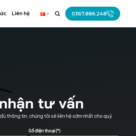
tức
Liên hệ
0367.886.248
nhận tư vấn
đủ thông tin, chúng tôi sẽ liên hệ sớm nhất cho quý
Số điện thoại (*)