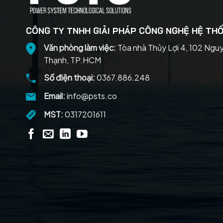
CÔNG TY TNHH GIẢI PHÁP CÔNG NGHỆ HỆ THỐ
Văn phòng làm việc:
Tòa nhà Thủy Lợi 4, 102 Ngu
Thạnh, TP.HCM
Số điện thoại:
0367.886.248
Email:
info@psts.co
MST:
0317201611