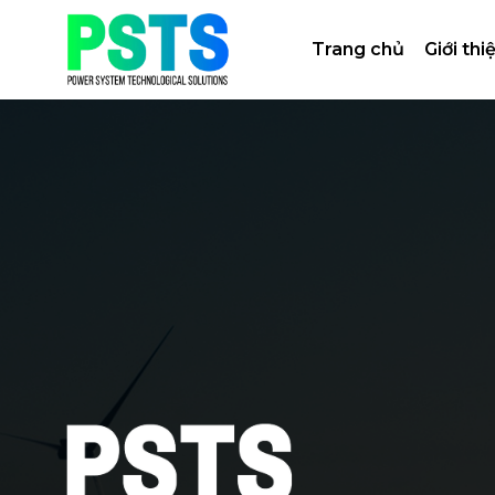
Bỏ
qua
Trang chủ
Giới thi
nội
dung