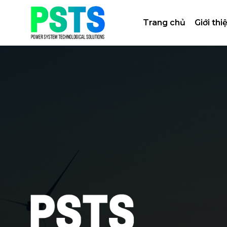
Bỏ
qua
Trang chủ
Giới thi
nội
dung