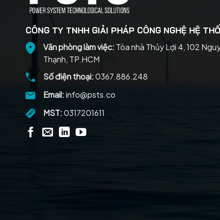
CÔNG TY TNHH GIẢI PHÁP CÔNG NGHỆ HỆ THỐ
Văn phòng làm việc:
Tòa nhà Thủy Lợi 4, 102 Ngu
Thạnh, TP.HCM
Số điện thoại:
0367.886.248
Email:
info@psts.co
MST:
0317201611