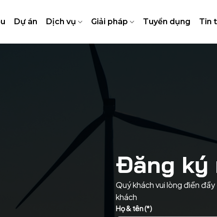
ệu
Dự án
Dịch vụ
Giải pháp
Tuyển dụng
Tin 
Đăng ký 
Quý khách vui lòng điền đầy 
khách
Họ & tên (*)