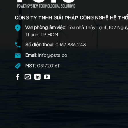
CÔNG TY TNHH GIẢI PHÁP CÔNG NGHỆ HỆ THỐ
Văn phòng làm việc:
Tòa nhà Thủy Lợi 4, 102 Ngu
Thạnh, TP.HCM
Số điện thoại:
0367.886.248
Email:
info@psts.co
MST:
0317201611