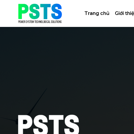
Bỏ
qua
Trang chủ
Giới thi
nội
dung