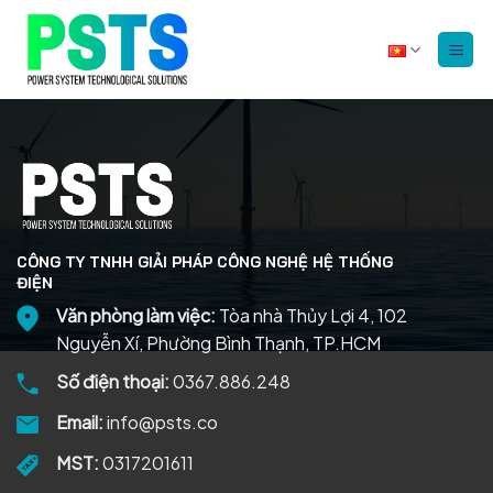
Bỏ
qua
nội
dung
CÔNG TY TNHH GIẢI PHÁP CÔNG NGHỆ HỆ THỐNG
ĐIỆN
Văn phòng làm việc:
Tòa nhà Thủy Lợi 4, 102
Nguyễn Xí, Phường Bình Thạnh, TP.HCM
Số điện thoại:
0367.886.248
Email:
info@psts.co
MST:
0317201611