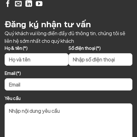
Đăng ký nhận tư vấn
Quý khách vui lòng điền đầy đủ thông tin, chúng tôi sẽ
liên hệ sớm nhất cho quý khách
Họ & tên (*)
Số điện thoại (*)
Email (*)
Yêu cầu