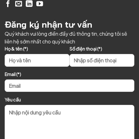
Đăng ký nhận tư vấn
Quý khách vui lòng điền đầy đủ thông tin, chúng tôi sẽ
liên hệ sớm nhất cho quý khách
Họ & tên (*)
Số điện thoại (*)
Email (*)
Yêu cầu