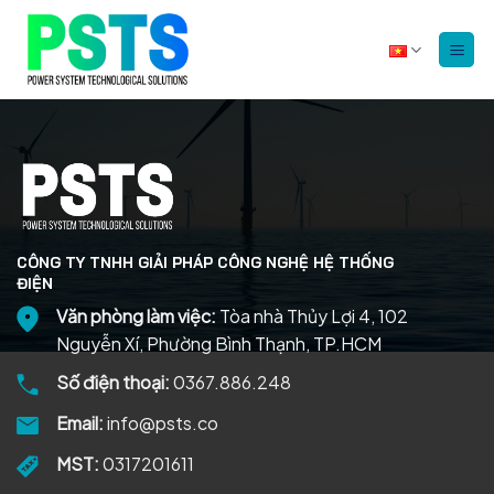
Bỏ
qua
nội
dung
CÔNG TY TNHH GIẢI PHÁP CÔNG NGHỆ HỆ THỐNG
ĐIỆN
Văn phòng làm việc:
Tòa nhà Thủy Lợi 4, 102
Nguyễn Xí, Phường Bình Thạnh, TP.HCM
Số điện thoại:
0367.886.248
Email:
info@psts.co
MST:
0317201611