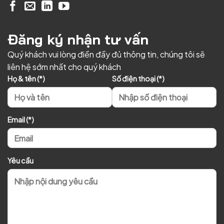
Đăng ký nhận tư vấn
Quý khách vui lòng điền đầy đủ thông tin, chúng tôi sẽ
liên hệ sớm nhất cho quý khách
Họ & tên (*)
Số điện thoại (*)
Email (*)
Yêu cầu