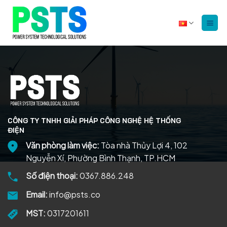
Bỏ
qua
nội
dung
CÔNG TY TNHH GIẢI PHÁP CÔNG NGHỆ HỆ THỐNG
ĐIỆN
Văn phòng làm việc:
Tòa nhà Thủy Lợi 4, 102
Nguyễn Xí, Phường Bình Thạnh, TP.HCM
Số điện thoại:
0367.886.248
Email:
info@psts.co
MST:
0317201611