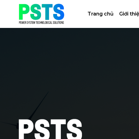
Bỏ
qua
Trang chủ
Giới thi
nội
dung