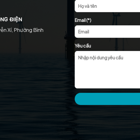
NG ĐIỆN
Email (*)
yễn Xí, Phường Bình
Yêu cầu