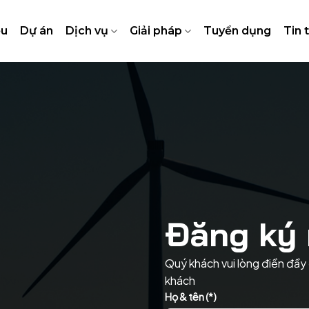
ệu
Dự án
Dịch vụ
Giải pháp
Tuyển dụng
Tin 
Đăng ký 
Quý khách vui lòng điền đầy 
khách
Họ & tên (*)