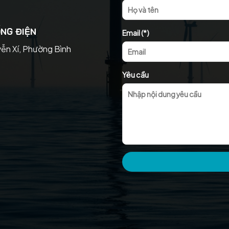
NG ĐIỆN
Email (*)
yễn Xí, Phường Bình
Yêu cầu