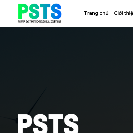
Bỏ
qua
Trang chủ
Giới thi
nội
dung