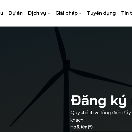
ệu
Dự án
Dịch vụ
Giải pháp
Tuyển dụng
Tin 
Đăng ký 
Quý khách vui lòng điền đầy 
khách
Họ & tên (*)