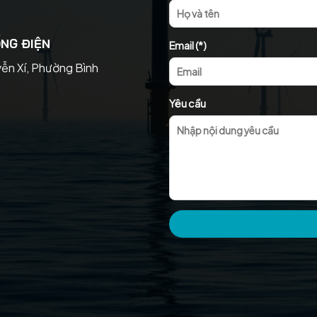
NG ĐIỆN
Email (*)
yễn Xí, Phường Bình
Yêu cầu