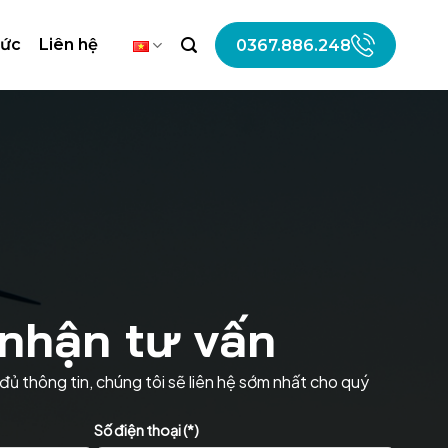
tức
Liên hệ
0367.886.248
nhận tư vấn
đủ thông tin, chúng tôi sẽ liên hệ sớm nhất cho quý
Số điện thoại (*)