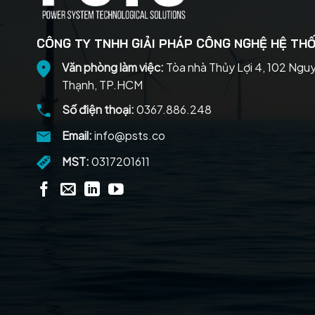
CÔNG TY TNHH GIẢI PHÁP CÔNG NGHỆ HỆ THỐ
Văn phòng làm việc:
Tòa nhà Thủy Lợi 4, 102 Ngu
Thạnh, TP.HCM
Số điện thoại:
0367.886.248
Email:
info@psts.co
MST:
0317201611