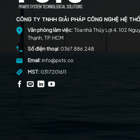
CÔNG TY TNHH GIẢI PHÁP CÔNG NGHỆ HỆ THỐ
Văn phòng làm việc:
Tòa nhà Thủy Lợi 4, 102 Ngu
Thạnh, TP.HCM
Số điện thoại:
0367.886.248
Email:
info@psts.co
MST:
0317201611