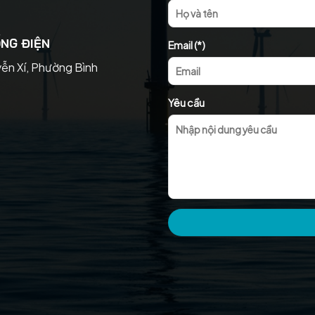
NG ĐIỆN
Email (*)
yễn Xí, Phường Bình
Yêu cầu