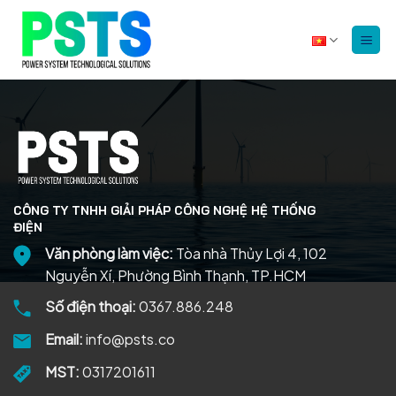
Bỏ
qua
nội
dung
CÔNG TY TNHH GIẢI PHÁP CÔNG NGHỆ HỆ THỐNG
ĐIỆN
Văn phòng làm việc:
Tòa nhà Thủy Lợi 4, 102
Nguyễn Xí, Phường Bình Thạnh, TP.HCM
Số điện thoại:
0367.886.248
Email:
info@psts.co
MST:
0317201611