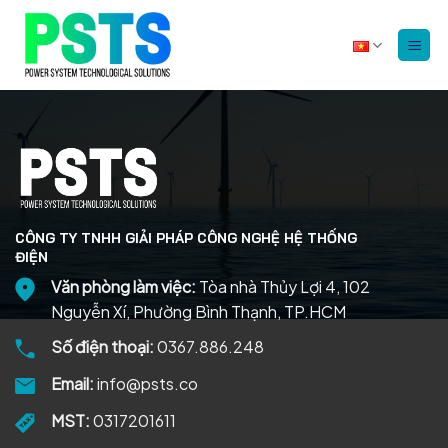
Bỏ
qua
nội
dung
CÔNG TY TNHH GIẢI PHÁP CÔNG NGHỆ HỆ THỐNG
ĐIỆN
Văn phòng làm việc:
Tòa nhà Thủy Lợi 4, 102
Nguyễn Xí, Phường Bình Thạnh, TP.HCM
Số điện thoại:
0367.886.248
Email:
info@psts.co
MST:
0317201611