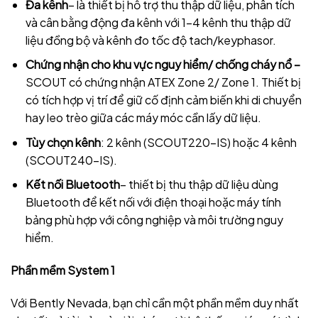
Đa kênh
– là thiết bị hỗ trợ thu thập dữ liệu, phân tích
và cân bằng động đa kênh với 1-4 kênh thu thập dữ
liệu đồng bộ và kênh đo tốc độ tach/keyphasor.
C
hứng nhận cho khu vực nguy hiểm/ chống cháy nổ –
SCOUT có chứng nhận ATEX Zone 2/ Zone 1. Thiết bị
có tích hợp vị trí để giữ cố định cảm biến khi di chuyển
hay leo trèo giữa các máy móc cần lấy dữ liệu.
Tùy chọn kênh
: 2 kênh (SCOUT220-IS) hoặc 4 kênh
(SCOUT240-IS).
Kết nối Bluetooth
– thiết bị thu thập dữ liệu dùng
Bluetooth để kết nối với điện thoại hoặc máy tính
bảng phù hợp với công nghiệp và môi trường nguy
hiểm.
Phần mềm System 1
Với Bently Nevada, bạn chỉ cần một phần mềm duy nhất