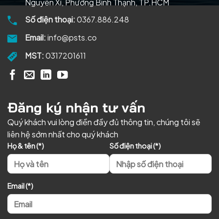
Nguyễn Xí, Phường Bình Thạnh, TP.HCM
Số điện thoại:
0367.886.248
Email:
info@psts.co
MST:
0317201611
Đăng ký nhận tư vấn
Quý khách vui lòng điền đầy đủ thông tin, chúng tôi sẽ
liên hệ sớm nhất cho quý khách
Họ & tên (*)
Số điện thoại (*)
Email (*)