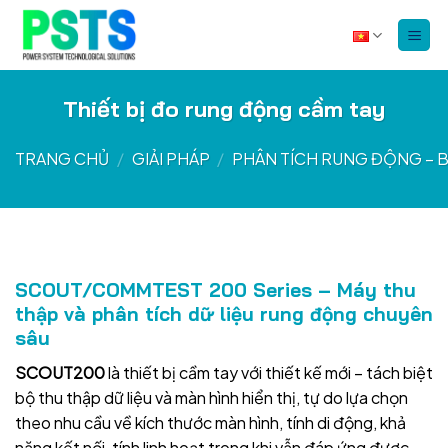
Bỏ
qua
nội
dung
Thiết bị đo rung động cầm tay
TRANG CHỦ
/
GIẢI PHÁP
/
PHÂN TÍCH RUNG ĐỘNG – 
SCOUT/COMMTEST 200 Series – Máy thu
thập và phân tích dữ liệu rung động chuyên
sâu
SCOUT200
là thiết bị cầm tay với thiết kế mới – tách biệt
bộ thu thập dữ liệu và màn hình hiển thị, tự do lựa chọn
theo nhu cầu về kích thước màn hình, tính di động, khả
năng kết nối, tính linh hoạt trong khi vẫn đáp ứng được