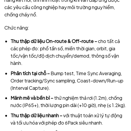
các yêu cầu công nghiệp hay môi trường nguy hiểm,
chống cháy nổ.
Chức năng:
Thu thập dữ liệu On-route & Off-route –
cho tất cả
các phép đo: phổ tần số, miền thời gian, orbit, gia
tốc/vận tốc/độ dịch chuyển/demod, thông số vận
hành.
P
hân tích tại chỗ –
Bump test, Time Sync Averaging,
Order tracking/Sync sampling, Coast-down/Run-up
(Interval Capture).
Mãnh mẽ và bền bỉ –
thử nghiệm thả rơi (1.2m), chống
nước (IP65+), thời lượng pin dài (+10 giờ), nhẹ (≤ 1.2kg).
Thu thập dữ liệu nhanh –
với thuật toán xử lý tự động
và tối ưu hóa với phép đo 6Pack siêu nhanh.