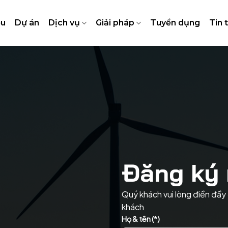
ệu
Dự án
Dịch vụ
Giải pháp
Tuyển dụng
Tin 
Đăng ký 
Quý khách vui lòng điền đầy 
khách
Họ & tên (*)