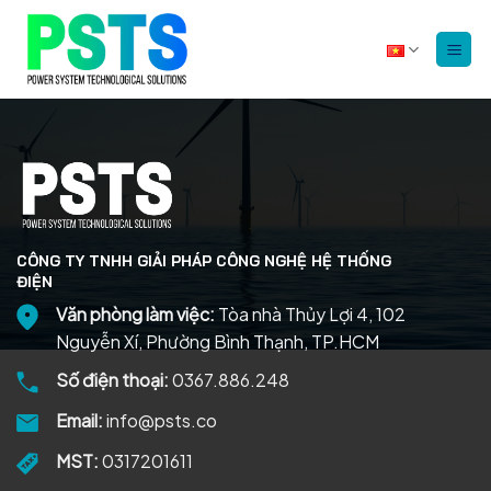
Bỏ
qua
nội
dung
CÔNG TY TNHH GIẢI PHÁP CÔNG NGHỆ HỆ THỐNG
ĐIỆN
Văn phòng làm việc:
Tòa nhà Thủy Lợi 4, 102
Nguyễn Xí, Phường Bình Thạnh, TP.HCM
Số điện thoại:
0367.886.248
Email:
info@psts.co
MST:
0317201611