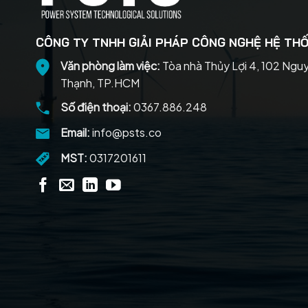
CÔNG TY TNHH GIẢI PHÁP CÔNG NGHỆ HỆ THỐ
Văn phòng làm việc:
Tòa nhà Thủy Lợi 4, 102 Ngu
Thạnh, TP.HCM
Số điện thoại:
0367.886.248
Email:
info@psts.co
MST:
0317201611