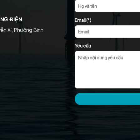
NG ĐIỆN
Email (*)
yễn Xí, Phường Bình
Yêu cầu