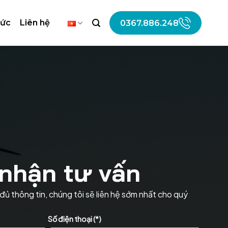
tức
Liên hệ
0367.886.248
nhận tư vấn
đủ thông tin, chúng tôi sẽ liên hệ sớm nhất cho quý
Số điện thoại (*)