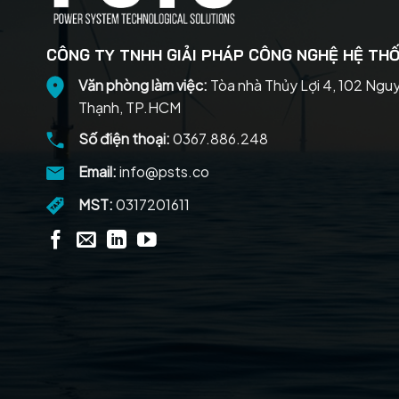
CÔNG TY TNHH GIẢI PHÁP CÔNG NGHỆ HỆ THỐ
Văn phòng làm việc:
Tòa nhà Thủy Lợi 4, 102 Ngu
Thạnh, TP.HCM
Số điện thoại:
0367.886.248
Email:
info@psts.co
MST:
0317201611