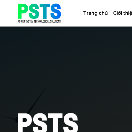
Bỏ
qua
Trang chủ
Giới thi
nội
dung