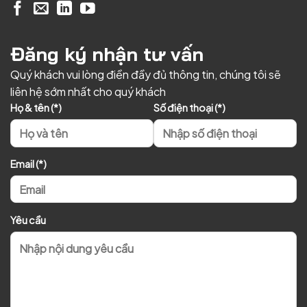
Đăng ký nhận tư vấn
Quý khách vui lòng điền đầy đủ thông tin, chúng tôi sẽ
liên hệ sớm nhất cho quý khách
Họ & tên (*)
Số điện thoại (*)
Email (*)
Yêu cầu