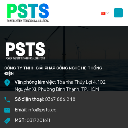
Bỏ
qua
nội
dung
CÔNG TY TNHH GIẢI PHÁP CÔNG NGHỆ HỆ THỐNG
ĐIỆN
Văn phòng làm việc:
Tòa nhà Thủy Lợi 4, 102
Nguyễn Xí, Phường Bình Thạnh, TP.HCM
Số điện thoại:
0367.886.248
Email:
info@psts.co
MST:
0317201611