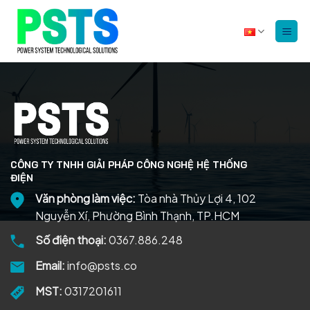
Bỏ
qua
nội
dung
CÔNG TY TNHH GIẢI PHÁP CÔNG NGHỆ HỆ THỐNG
ĐIỆN
Văn phòng làm việc:
Tòa nhà Thủy Lợi 4, 102
Nguyễn Xí, Phường Bình Thạnh, TP.HCM
Số điện thoại:
0367.886.248
Email:
info@psts.co
MST:
0317201611