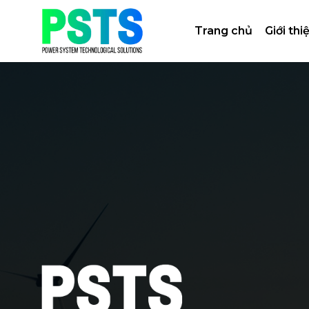
Bỏ
qua
Trang chủ
Giới thi
nội
dung