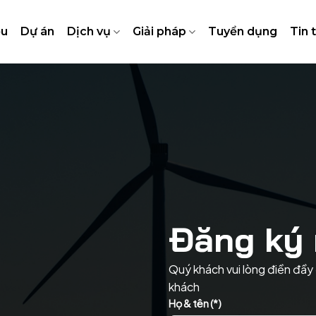
ệu
Dự án
Dịch vụ
Giải pháp
Tuyển dụng
Tin 
Đăng ký 
Quý khách vui lòng điền đầy 
khách
Họ & tên (*)