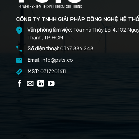
CÔNG TY TNHH GIẢI PHÁP CÔNG NGHỆ HỆ THỐ
Văn phòng làm việc:
Tòa nhà Thủy Lợi 4, 102 Ngu
Thạnh, TP.HCM
Số điện thoại:
0367.886.248
Email:
info@psts.co
MST:
0317201611