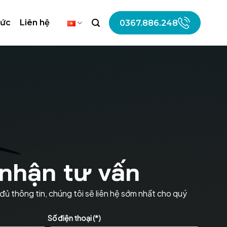
tức
Liên hệ
0367.886.248
nhận tư vấn
đủ thông tin, chúng tôi sẽ liên hệ sớm nhất cho quý
Số điện thoại (*)