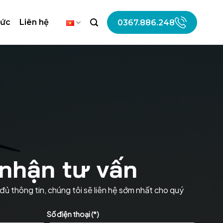
tức
Liên hệ
0367.886.248
nhận tư vấn
đủ thông tin, chúng tôi sẽ liên hệ sớm nhất cho quý
Số điện thoại (*)