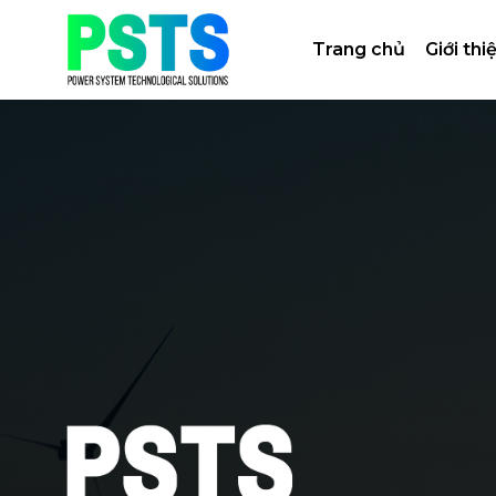
Bỏ
qua
Trang chủ
Giới thi
nội
dung