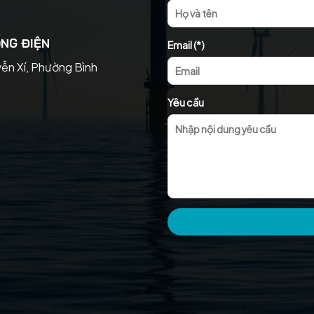
NG ĐIỆN
Email (*)
yễn Xí, Phường Bình
Yêu cầu