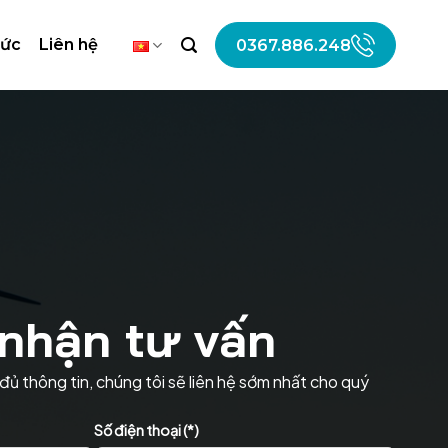
tức
Liên hệ
0367.886.248
nhận tư vấn
đủ thông tin, chúng tôi sẽ liên hệ sớm nhất cho quý
Số điện thoại (*)