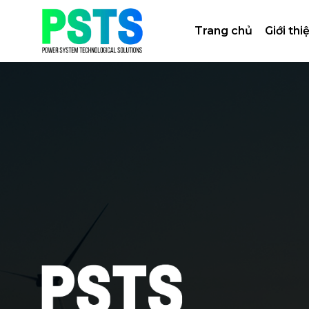
Bỏ
qua
Trang chủ
Giới thi
nội
dung