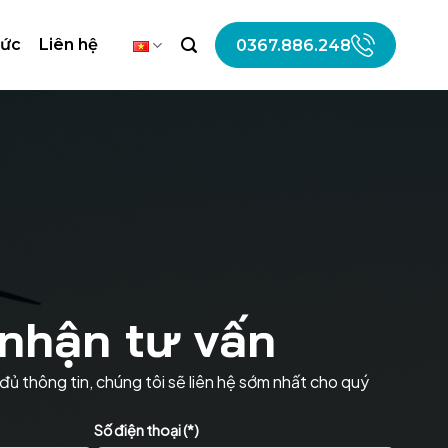
tức
Liên hệ
0367.886.248
nhận tư vấn
đủ thông tin, chúng tôi sẽ liên hệ sớm nhất cho quý
Số điện thoại (*)