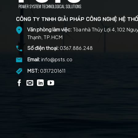
CÔNG TY TNHH GIẢI PHÁP CÔNG NGHỆ HỆ THỐ
Văn phòng làm việc:
Tòa nhà Thủy Lợi 4, 102 Ngu
Thạnh, TP.HCM
Số điện thoại:
0367.886.248
Email:
info@psts.co
MST:
0317201611