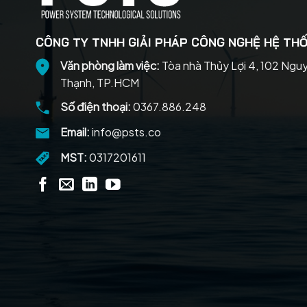
CÔNG TY TNHH GIẢI PHÁP CÔNG NGHỆ HỆ THỐ
Văn phòng làm việc:
Tòa nhà Thủy Lợi 4, 102 Ngu
Thạnh, TP.HCM
Số điện thoại:
0367.886.248
Email:
info@psts.co
MST:
0317201611