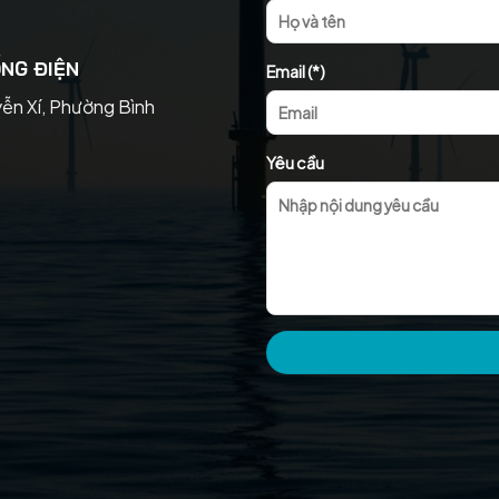
NG ĐIỆN
Email (*)
yễn Xí, Phường Bình
Yêu cầu