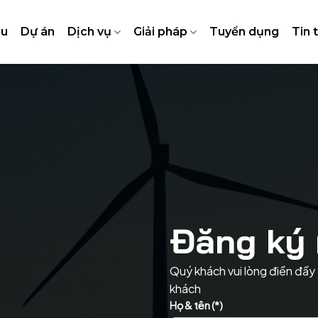
ệu
Dự án
Dịch vụ
Giải pháp
Tuyển dụng
Tin 
Đăng ký 
Quý khách vui lòng điền đầy 
khách
Họ & tên (*)