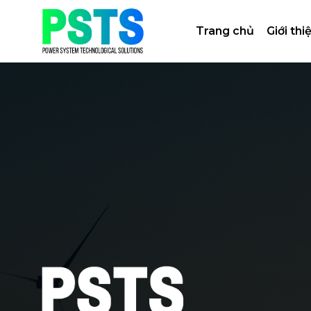
Bỏ
qua
Trang chủ
Giới thi
nội
dung