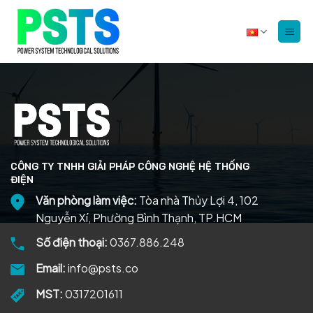
Bỏ
qua
nội
dung
CÔNG TY TNHH GIẢI PHÁP CÔNG NGHỆ HỆ THỐNG
ĐIỆN
Văn phòng làm việc:
Tòa nhà Thủy Lợi 4, 102
Nguyễn Xí, Phường Bình Thạnh, TP.HCM
Số điện thoại:
0367.886.248
Email:
info@psts.co
MST:
0317201611