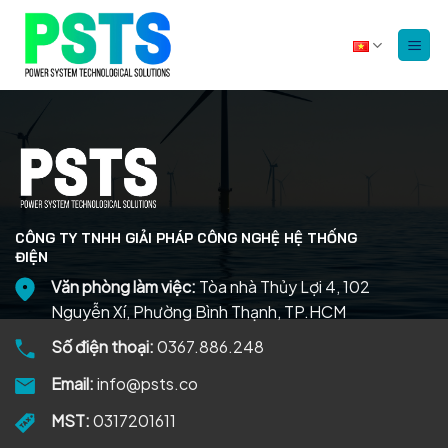
Bỏ
qua
nội
dung
CÔNG TY TNHH GIẢI PHÁP CÔNG NGHỆ HỆ THỐNG
ĐIỆN
Văn phòng làm việc:
Tòa nhà Thủy Lợi 4, 102
Nguyễn Xí, Phường Bình Thạnh, TP.HCM
Số điện thoại:
0367.886.248
Email:
info@psts.co
MST:
0317201611