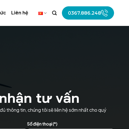
tức
Liên hệ
0367.886.248
nhận tư vấn
đủ thông tin, chúng tôi sẽ liên hệ sớm nhất cho quý
Số điện thoại (*)