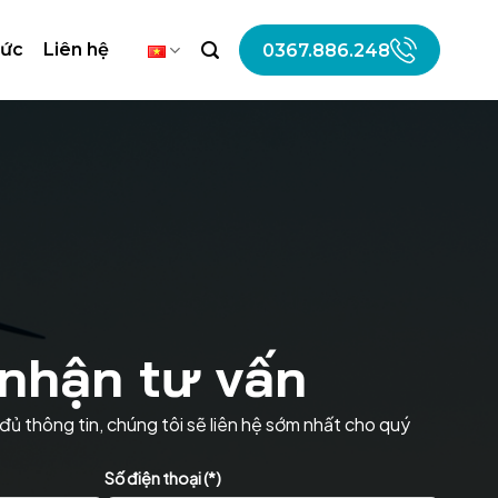
tức
Liên hệ
0367.886.248
nhận tư vấn
đủ thông tin, chúng tôi sẽ liên hệ sớm nhất cho quý
Số điện thoại (*)