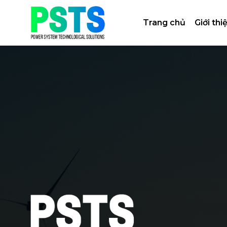
Bỏ
qua
Trang chủ
Giới thi
nội
dung