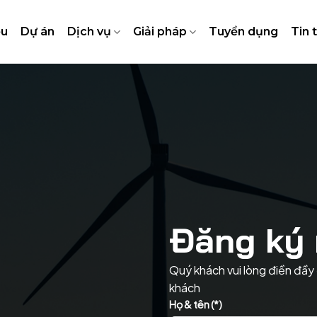
ệu
Dự án
Dịch vụ
Giải pháp
Tuyển dụng
Tin 
Đăng ký 
Quý khách vui lòng điền đầy 
khách
Họ & tên (*)