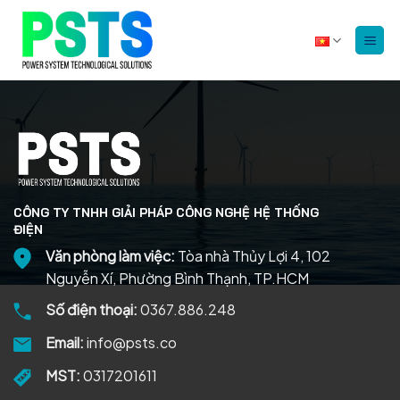
Bỏ
qua
nội
dung
CÔNG TY TNHH GIẢI PHÁP CÔNG NGHỆ HỆ THỐNG
ĐIỆN
Văn phòng làm việc:
Tòa nhà Thủy Lợi 4, 102
Nguyễn Xí, Phường Bình Thạnh, TP.HCM
Số điện thoại:
0367.886.248
Email:
info@psts.co
MST:
0317201611