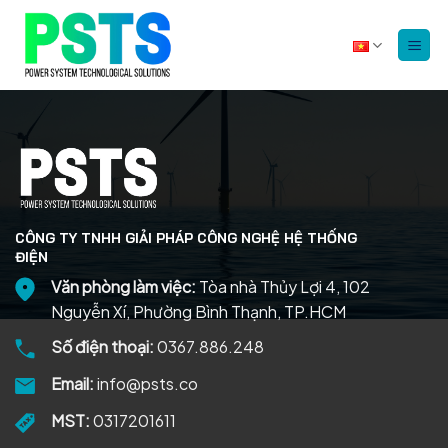
Bỏ
qua
nội
dung
CÔNG TY TNHH GIẢI PHÁP CÔNG NGHỆ HỆ THỐNG
ĐIỆN
Văn phòng làm việc:
Tòa nhà Thủy Lợi 4, 102
Nguyễn Xí, Phường Bình Thạnh, TP.HCM
Số điện thoại:
0367.886.248
Email:
info@psts.co
MST:
0317201611