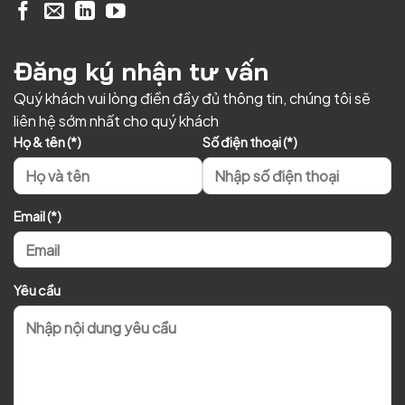
Đăng ký nhận tư vấn
Quý khách vui lòng điền đầy đủ thông tin, chúng tôi sẽ
liên hệ sớm nhất cho quý khách
Họ & tên (*)
Số điện thoại (*)
Email (*)
Yêu cầu